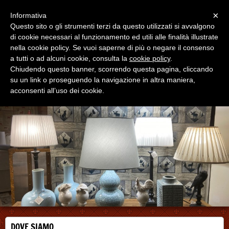
Menu
×
Informativa
Questo sito o gli strumenti terzi da questo utilizzati si avvalgono
di cookie necessari al funzionamento ed utili alle finalità illustrate
nella cookie policy. Se vuoi saperne di più o negare il consenso
a tutti o ad alcuni cookie, consulta la
cookie policy
.
Chiudendo questo banner, scorrendo questa pagina, cliccando
Paralumi Fiordipesco Torino
su un link o proseguendo la navigazione in altra maniera,
di Stefania Destro Paralumi Artigianali e Basi Lampade
acconsenti all’uso dei cookie.
DOVE SIAMO