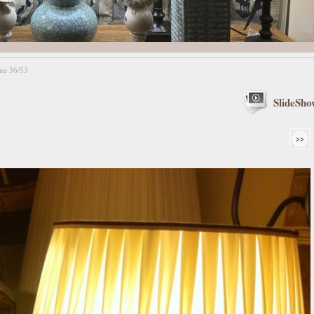
ne 36/53
SlideSho
>>