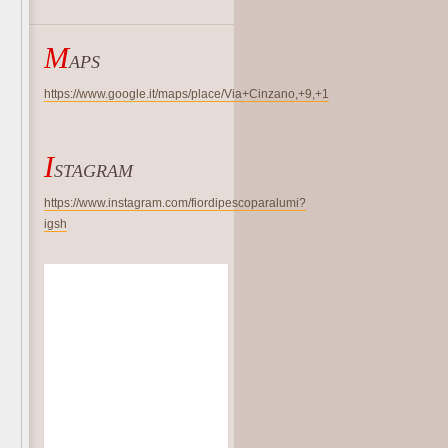
M
APS
https://www.google.it/maps/place/Via+Cinzano,+9,+1
I
STAGRAM
https://www.instagram.com/fiordipescoparalumi?
igsh