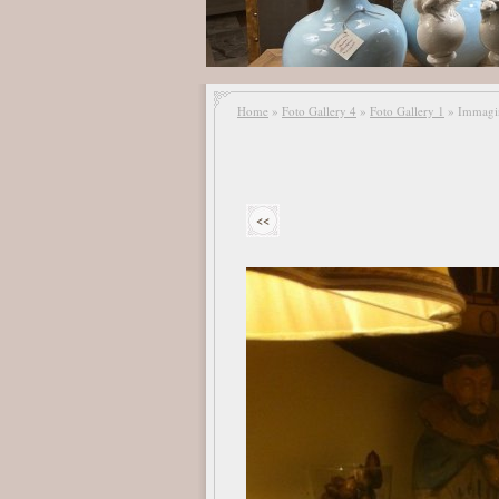
Home
»
Foto Gallery 4
»
Foto Gallery 1
» Immagi
<<