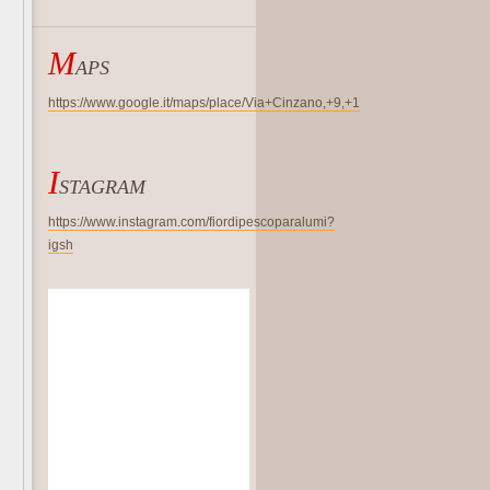
M
APS
https://www.google.it/maps/place/Via+Cinzano,+9,+1
I
STAGRAM
https://www.instagram.com/fiordipescoparalumi?
igsh