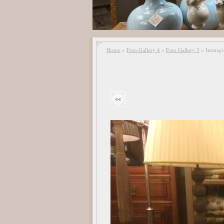
Home
»
Foto Gallery 4
»
Foto Gallery 3
» Immagi
<<