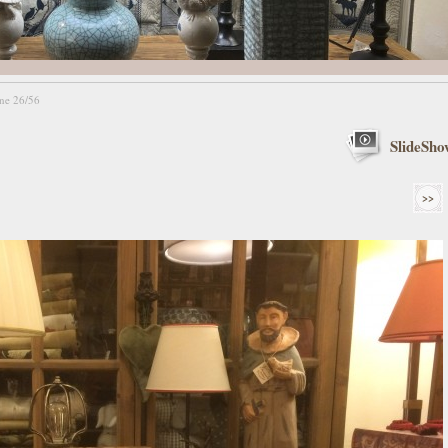
ne 26/56
SlideSho
>>