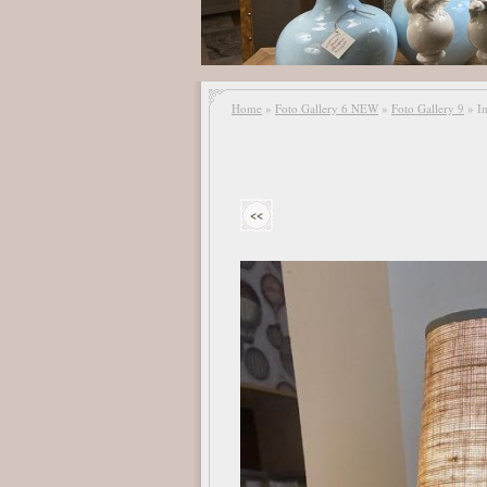
Home
»
Foto Gallery 6 NEW
»
Foto Gallery 9
» I
<<