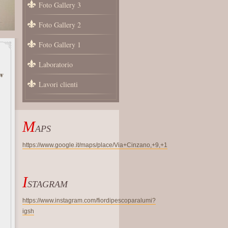
Foto Gallery 3
Foto Gallery 2
Foto Gallery 1
Laboratorio
w
Lavori clienti
M
APS
https://www.google.it/maps/place/Via+Cinzano,+9,+1
I
STAGRAM
https://www.instagram.com/fiordipescoparalumi?
igsh