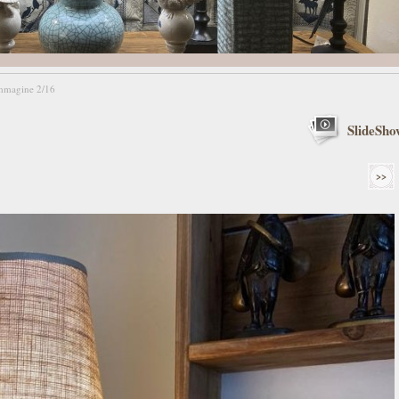
mmagine 2/16
SlideSho
>>