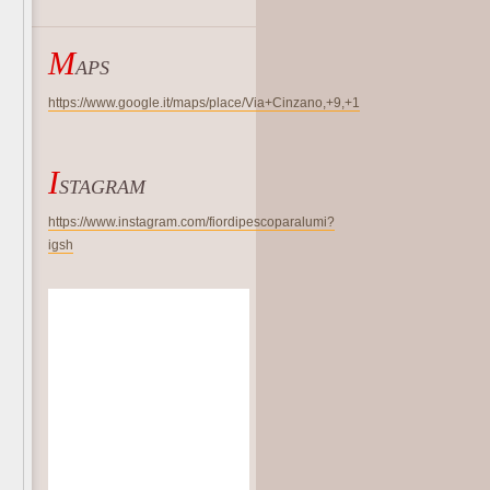
M
APS
https://www.google.it/maps/place/Via+Cinzano,+9,+1
I
STAGRAM
https://www.instagram.com/fiordipescoparalumi?
igsh