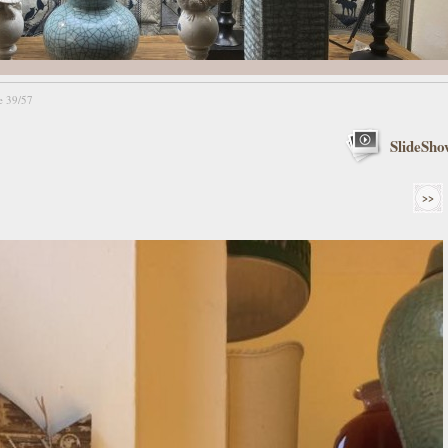
 39/57
SlideSho
>>