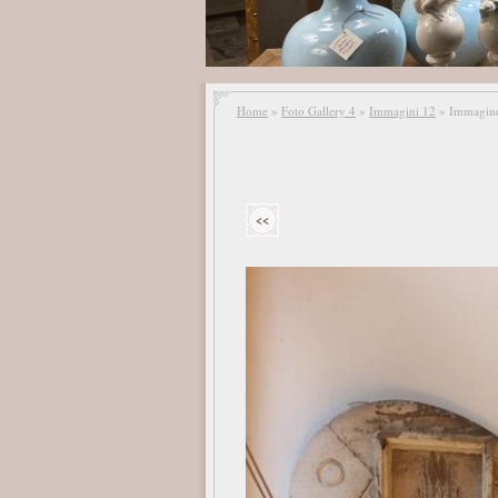
Home
»
Foto Gallery 4
»
Immagini 12
» Immagine
<<